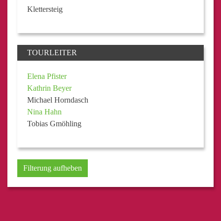
Klettersteig
TOURLEITER
Elena Pfister
Kathrin Beyer
Michael Horndasch
Nina Hahn
Tobias Gmöhling
Filterung aufheben