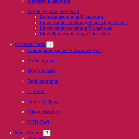
Warteliste Kletterturm
Formulare zum Download
Benutzungsordnung Kletterturm
Einverständniserklärung Kinder/Jugendliche
Einverständniserklärung Erwachsene
Einwilligungserklärung Datenschutz
Gruppen/Treffs
Tourenpartnersuche / Schwarzes Brett
Bouldergruppe
Ski-Gymnastik
Familiengruppe
Lauftreff
Nordic Walking
Mittwochsradler
MTB-Treff
Kurse/Touren
Wandern