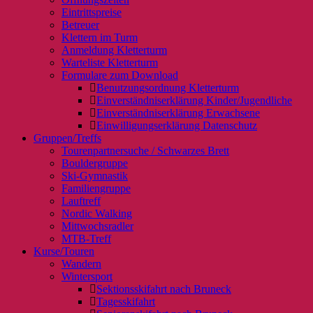
Eintrittspreise
Betreuer
Klettern im Turm
Anmeldung Kletterturm
Warteliste Kletterturm
Formulare zum Download
Benutzungsordnung Kletterturm
Einverständniserklärung Kinder/Jugendliche
Einverständniserklärung Erwachsene
Einwilligungserklärung Datenschutz
Gruppen/Treffs
Tourenpartnersuche / Schwarzes Brett
Bouldergruppe
Ski-Gymnastik
Familiengruppe
Lauftreff
Nordic Walking
Mittwochsradler
MTB-Treff
Kurse/Touren
Wandern
Wintersport
Sektionsskifahrt nach Bruneck
Tagesskifahrt