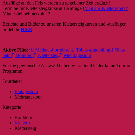
Ausflüge an den Fels werden zu gegebener Zeit ergänzt!
Termine für Klettersteigkurse auf Anfrage (
Mail ans Kletterreferat
),
Mindestteilnehmerzahl: 3
Berichte und Bilder zu unseren Klettersteigkursen und -ausflügen
findet ihr
HIER
.
Aktive Filter:
Michael-horndasch
Tobias-gmoehling
Nina-
hahn
Bouldern
Klettersteig
Mehrtagestour
Für die gewünschte Auswahl haben wir aktuell leider keine Tour im
Programm.
Tourdauer
Eintagestour
Mehrtagestour
Kategorie
Bouldern
Klettern
Klettersteig