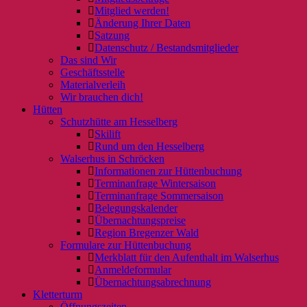
Mitglied werden!
Änderung Ihrer Daten
Satzung
Datenschutz / Bestandsmitglieder
Das sind Wir
Geschäftsstelle
Materialverleih
Wir brauchen dich!
Hütten
Schutzhütte am Hesselberg
Skilift
Rund um den Hesselberg
Walserhus in Schröcken
Informationen zur Hüttenbuchung
Terminanfrage Wintersaison
Terminanfrage Sommersaison
Belegungskalender
Übernachtungspreise
Region Bregenzer Wald
Formulare zur Hüttenbuchung
Merkblatt für den Aufenthalt im Walserhus
Anmeldeformular
Übernachtungsabrechnung
Kletterturm
Öffnungszeiten