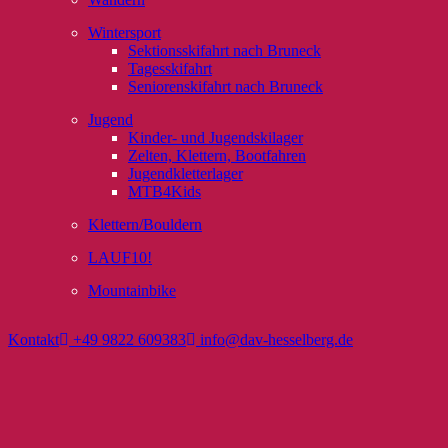
Wintersport
Sektionsskifahrt nach Bruneck
Tagesskifahrt
Seniorenskifahrt nach Bruneck
Jugend
Kinder- und Jugendskilager
Zelten, Klettern, Bootfahren
Jugendkletterlager
MTB4Kids
Klettern/Bouldern
LAUF10!
Mountainbike
Kontakt
+49 9822 609383
info@dav-hesselberg.de