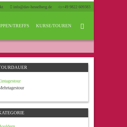
kt
info@dav-hesselberg.de
+49 9822 609383
PPEN/TREFFS
KURSE/TOUREN
TOURDAUER
Eintagestour
Mehrtagestour
KATEGORIE
Bouldern