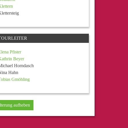
Klettern
Klettersteig
TOURLEITER
Elena Pfister
Kathrin Beyer
Michael Horndasch
Nina Hahn
Tobias Gmöhling
lterung aufheben