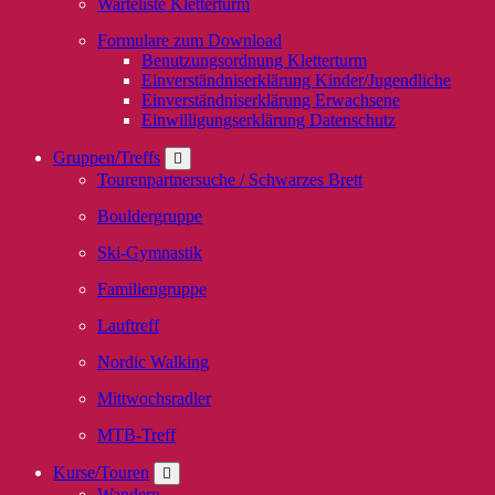
Warteliste Kletterturm
Formulare zum Download
Benutzungsordnung Kletterturm
Einverständniserklärung Kinder/Jugendliche
Einverständniserklärung Erwachsene
Einwilligungserklärung Datenschutz
Gruppen/Treffs
Tourenpartnersuche / Schwarzes Brett
Bouldergruppe
Ski-Gymnastik
Familiengruppe
Lauftreff
Nordic Walking
Mittwochsradler
MTB-Treff
Kurse/Touren
Wandern