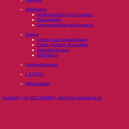
Wintersport
Sektionsskifahrt nach Bruneck
Tagesskifahrt
Seniorenskifahrt nach Bruneck
Jugend
Kinder- und Jugendskilager
Zelten, Klettern, Bootfahren
Jugendkletterlager
MTB4Kids
Klettern/Bouldern
LAUF10!
Mountainbike
Kontakt
+49 9822 609383
info@dav-hesselberg.de