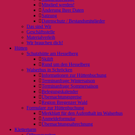
Mitglied werden!
Änderung Ihrer Daten
Satzung
Datenschutz / Bestandsmitglieder
Das sind Wir
Geschäftsstelle
Materialverleih
Wir brauchen dich!
Hütten
Schutzhütte am Hesselberg
Skilift
Rund um den Hesselberg
Walserhus in Schröcken
Informationen zur Hüttenbuchung
Terminanfrage Wintersaison
Terminanfrage Sommersaison
Belegungskalender
Übernachtungspreise
Region Bregenzer Wald
Formulare zur Hüttenbuchung
Merkblatt für den Aufenthalt im Walserhus
Anmeldeformular
Übernachtungsabrechnung
Kletterturm
Öffnungszeiten