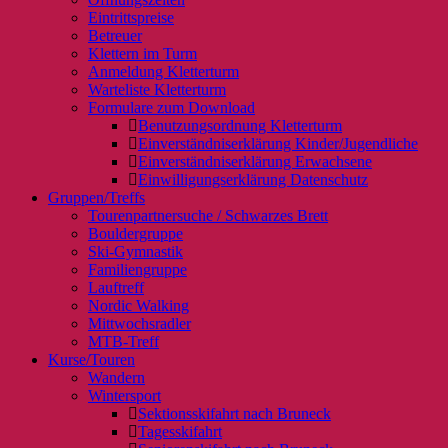
Eintrittspreise
Betreuer
Klettern im Turm
Anmeldung Kletterturm
Warteliste Kletterturm
Formulare zum Download
Benutzungsordnung Kletterturm
Einverständniserklärung Kinder/Jugendliche
Einverständniserklärung Erwachsene
Einwilligungserklärung Datenschutz
Gruppen/Treffs
Tourenpartnersuche / Schwarzes Brett
Bouldergruppe
Ski-Gymnastik
Familiengruppe
Lauftreff
Nordic Walking
Mittwochsradler
MTB-Treff
Kurse/Touren
Wandern
Wintersport
Sektionsskifahrt nach Bruneck
Tagesskifahrt