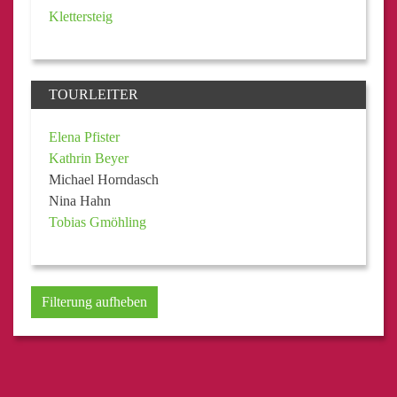
Klettersteig
TOURLEITER
Elena Pfister
Kathrin Beyer
Michael Horndasch
Nina Hahn
Tobias Gmöhling
Filterung aufheben