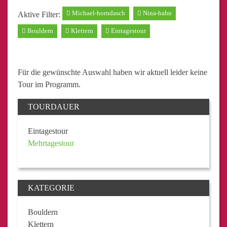
Michael-horndasch
Nina-hahn
Aktive Filter:
Bouldern
Klettern
Eintagestour
Für die gewünschte Auswahl haben wir aktuell leider keine
Tour im Programm.
TOURDAUER
Eintagestour
Mehrtagestour
KATEGORIE
Bouldern
Klettern