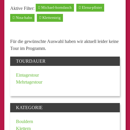
Michael-horndasch
Elena-pfister
Aktive Filter:
Nina-hahn
Klettersteig
Für die gewünschte Auswahl haben wir aktuell leider keine
Tour im Programm.
TOURDAUER
Eintagestour
Mehrtagestour
KATEGORIE
Bouldern
Klettern