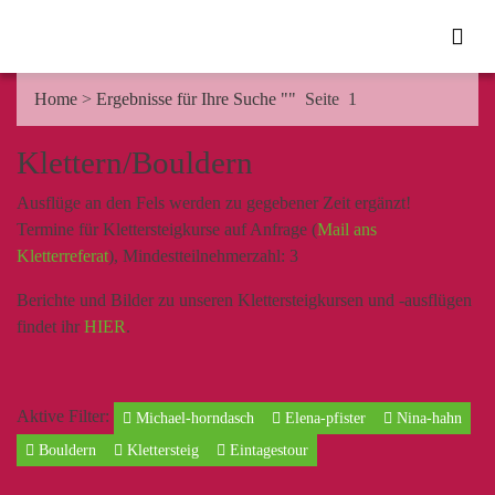
Home
>
Ergebnisse für Ihre Suche ""
Seite 1
Klettern/Bouldern
Ausflüge an den Fels werden zu gegebener Zeit ergänzt!
Termine für Klettersteigkurse auf Anfrage (
Mail ans
Kletterreferat
), Mindestteilnehmerzahl: 3
Berichte und Bilder zu unseren Klettersteigkursen und -ausflügen
findet ihr
HIER
.
Aktive Filter:
Michael-horndasch
Elena-pfister
Nina-hahn
Bouldern
Klettersteig
Eintagestour