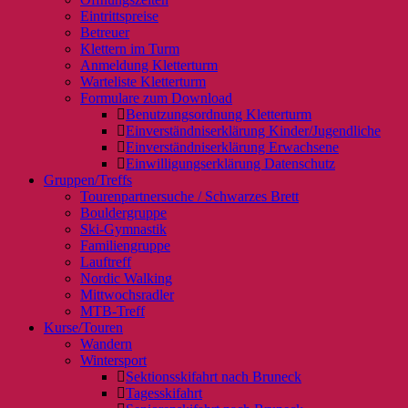
Eintrittspreise
Betreuer
Klettern im Turm
Anmeldung Kletterturm
Warteliste Kletterturm
Formulare zum Download
Benutzungsordnung Kletterturm
Einverständniserklärung Kinder/Jugendliche
Einverständniserklärung Erwachsene
Einwilligungserklärung Datenschutz
Gruppen/Treffs
Tourenpartnersuche / Schwarzes Brett
Bouldergruppe
Ski-Gymnastik
Familiengruppe
Lauftreff
Nordic Walking
Mittwochsradler
MTB-Treff
Kurse/Touren
Wandern
Wintersport
Sektionsskifahrt nach Bruneck
Tagesskifahrt