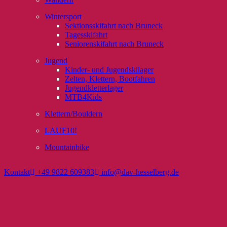
Wintersport
Sektionsskifahrt nach Bruneck
Tagesskifahrt
Seniorenskifahrt nach Bruneck
Jugend
Kinder- und Jugendskilager
Zelten, Klettern, Bootfahren
Jugendkletterlager
MTB4Kids
Klettern/Bouldern
LAUF10!
Mountainbike
Kontakt
+49 9822 609383
info@dav-hesselberg.de