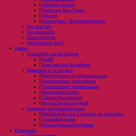
Mitglied werden!
Änderung Ihrer Daten
Satzung
Datenschutz / Bestandsmitglieder
Das sind Wir
Geschäftsstelle
Materialverleih
Wir brauchen dich!
Hütten
Schutzhütte am Hesselberg
Skilift
Rund um den Hesselberg
Walserhus in Schröcken
Informationen zur Hüttenbuchung
Terminanfrage Wintersaison
Terminanfrage Sommersaison
Belegungskalender
Übernachtungspreise
Region Bregenzer Wald
Formulare zur Hüttenbuchung
Merkblatt für den Aufenthalt im Walserhus
Anmeldeformular
Übernachtungsabrechnung
Kletterturm
Öffnungszeiten