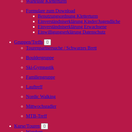
Warteliste Kletterturm
Formulare zum Download
Benutzungsordnung Kletterturm
Einverständniserklärung Kinder/Jugendliche
Einverständniserklärung Erwachsene
Einwilligungserklärung Datenschutz
Gruppen/Treffs
Tourenpartnersuche / Schwarzes Brett
Bouldergruppe
Ski-Gymnastik
Familiengruppe
Lauftreff
Nordic Walking
Mittwochsradler
MTB-Treff
Kurse/Touren
Wandern