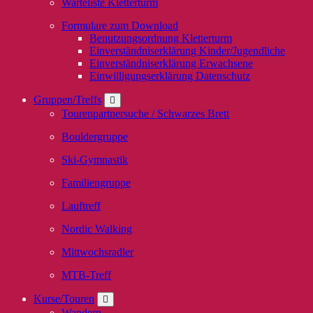
Warteliste Kletterturm
Formulare zum Download
Benutzungsordnung Kletterturm
Einverständniserklärung Kinder/Jugendliche
Einverständniserklärung Erwachsene
Einwilligungserklärung Datenschutz
Gruppen/Treffs
Tourenpartnersuche / Schwarzes Brett
Bouldergruppe
Ski-Gymnastik
Familiengruppe
Lauftreff
Nordic Walking
Mittwochsradler
MTB-Treff
Kurse/Touren
Wandern