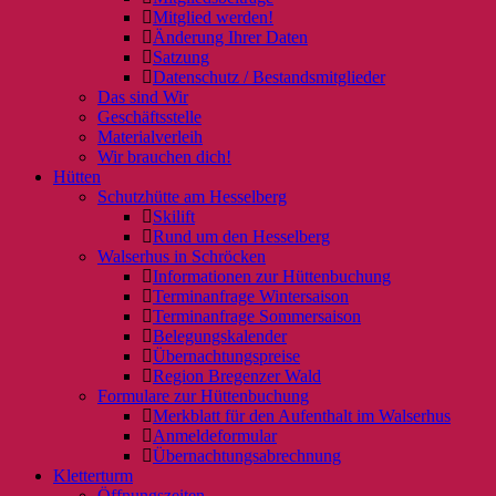
Mitglied werden!
Änderung Ihrer Daten
Satzung
Datenschutz / Bestandsmitglieder
Das sind Wir
Geschäftsstelle
Materialverleih
Wir brauchen dich!
Hütten
Schutzhütte am Hesselberg
Skilift
Rund um den Hesselberg
Walserhus in Schröcken
Informationen zur Hüttenbuchung
Terminanfrage Wintersaison
Terminanfrage Sommersaison
Belegungskalender
Übernachtungspreise
Region Bregenzer Wald
Formulare zur Hüttenbuchung
Merkblatt für den Aufenthalt im Walserhus
Anmeldeformular
Übernachtungsabrechnung
Kletterturm
Öffnungszeiten