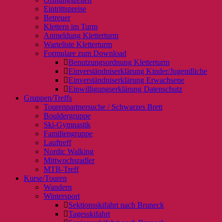
Eintrittspreise
Betreuer
Klettern im Turm
Anmeldung Kletterturm
Warteliste Kletterturm
Formulare zum Download
Benutzungsordnung Kletterturm
Einverständniserklärung Kinder/Jugendliche
Einverständniserklärung Erwachsene
Einwilligungserklärung Datenschutz
Gruppen/Treffs
Tourenpartnersuche / Schwarzes Brett
Bouldergruppe
Ski-Gymnastik
Familiengruppe
Lauftreff
Nordic Walking
Mittwochsradler
MTB-Treff
Kurse/Touren
Wandern
Wintersport
Sektionsskifahrt nach Bruneck
Tagesskifahrt