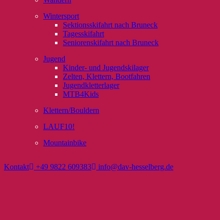
Wintersport
Sektionsskifahrt nach Bruneck
Tagesskifahrt
Seniorenskifahrt nach Bruneck
Jugend
Kinder- und Jugendskilager
Zelten, Klettern, Bootfahren
Jugendkletterlager
MTB4Kids
Klettern/Bouldern
LAUF10!
Mountainbike
Kontakt
+49 9822 609383
info@dav-hesselberg.de