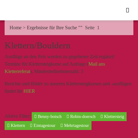
Home
>
Ergebnisse für Ihre Suche ""
Seite 1
Klettern/Bouldern
Ausflüge an den Fels werden zu gegebener Zeit ergänzt!
Termine für Klettersteigkurse auf Anfrage (
Mail ans
Kletterreferat
), Mindestteilnehmerzahl: 3
Berichte und Bilder zu unseren Klettersteigkursen und -ausflügen
findet ihr
HIER
.
Aktive Filter:
Benny-botsch
Robin-doersch
Klettersteig
Klettern
Eintagestour
Mehrtagestour