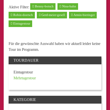
Benny-botsch
Nina-hahn
Aktive Filter:
Robin-doersch
Gerd-meier-gesell
Armin-bieringer
Eintagestour
Für die gewünschte Auswahl haben wir aktuell leider keine
Tour im Programm.
TOURDAUER
Eintagestour
Mehrtagestour
KATEGORIE