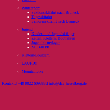
Wintersport
Sektionsskifahrt nach Bruneck
Tagesskifahrt
Seniorenskifahrt nach Bruneck
Jugend
Kinder- und Jugendskilager
Zelten, Klettern, Bootfahren
Jugendkletterlager
MTB4Kids
Klettern/Bouldern
LAUF10!
Mountainbike
Kontakt
+49 9822 609383
info@dav-hesselberg.de