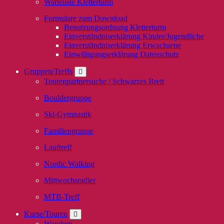
Warteliste Kletterturm
Formulare zum Download
Benutzungsordnung Kletterturm
Einverständniserklärung Kinder/Jugendliche
Einverständniserklärung Erwachsene
Einwilligungserklärung Datenschutz
Gruppen/Treffs
Tourenpartnersuche / Schwarzes Brett
Bouldergruppe
Ski-Gymnastik
Familiengruppe
Lauftreff
Nordic Walking
Mittwochsradler
MTB-Treff
Kurse/Touren
Wandern