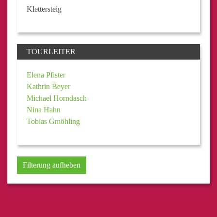
Klettersteig
TOURLEITER
Elena Pfister
Kathrin Beyer
Michael Horndasch
Nina Hahn
Tobias Gmöhling
Filterung aufheben