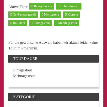
Benny-botsch
Robin-doersch
Aktive Filter:
Gerd-meier-gesell
Klettersteig
Klettern
Bouldern
Eintagestour
Mehrtagestour
Für die gewünschte Auswahl haben wir aktuell leider keine
Tour im Programm.
TOURDAUER
Eintagestour
Mehrtagestour
KATEGORIE