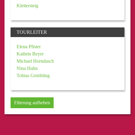
Klettersteig
TOURLEITER
Elena Pfister
Kathrin Beyer
Michael Horndasch
Nina Hahn
Tobias Gmöhling
Filterung aufheben