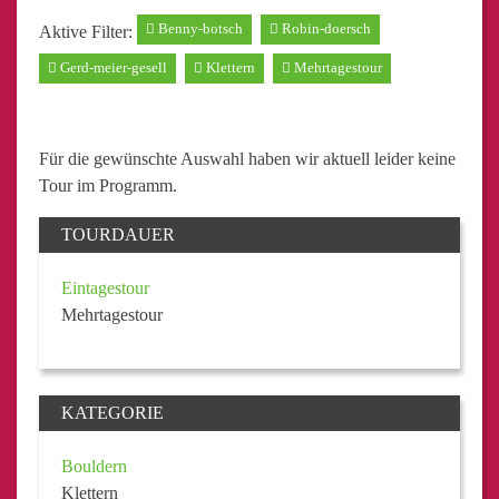
Benny-botsch
Robin-doersch
Aktive Filter:
Gerd-meier-gesell
Klettern
Mehrtagestour
Für die gewünschte Auswahl haben wir aktuell leider keine
Tour im Programm.
TOURDAUER
Eintagestour
Mehrtagestour
KATEGORIE
Bouldern
Klettern