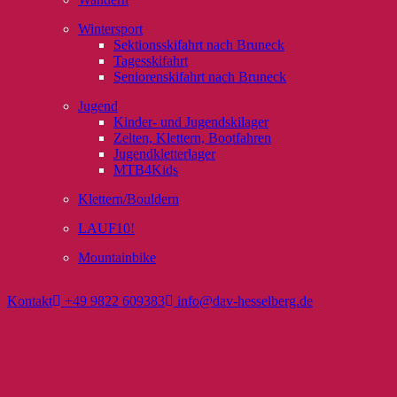
Wintersport
Sektionsskifahrt nach Bruneck
Tagesskifahrt
Seniorenskifahrt nach Bruneck
Jugend
Kinder- und Jugendskilager
Zelten, Klettern, Bootfahren
Jugendkletterlager
MTB4Kids
Klettern/Bouldern
LAUF10!
Mountainbike
Kontakt
+49 9822 609383
info@dav-hesselberg.de