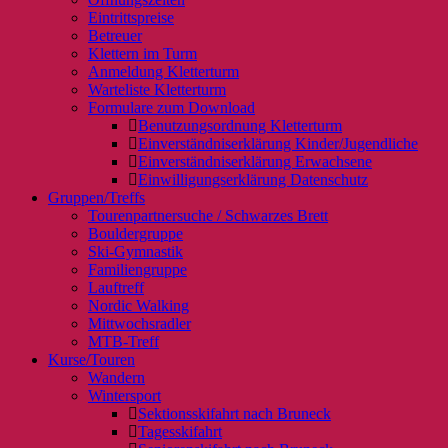
Eintrittspreise
Betreuer
Klettern im Turm
Anmeldung Kletterturm
Warteliste Kletterturm
Formulare zum Download
Benutzungsordnung Kletterturm
Einverständniserklärung Kinder/Jugendliche
Einverständniserklärung Erwachsene
Einwilligungserklärung Datenschutz
Gruppen/Treffs
Tourenpartnersuche / Schwarzes Brett
Bouldergruppe
Ski-Gymnastik
Familiengruppe
Lauftreff
Nordic Walking
Mittwochsradler
MTB-Treff
Kurse/Touren
Wandern
Wintersport
Sektionsskifahrt nach Bruneck
Tagesskifahrt