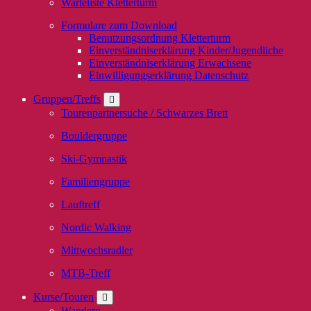
Warteliste Kletterturm
Formulare zum Download
Benutzungsordnung Kletterturm
Einverständniserklärung Kinder/Jugendliche
Einverständniserklärung Erwachsene
Einwilligungserklärung Datenschutz
Gruppen/Treffs
Tourenpartnersuche / Schwarzes Brett
Bouldergruppe
Ski-Gymnastik
Familiengruppe
Lauftreff
Nordic Walking
Mittwochsradler
MTB-Treff
Kurse/Touren
Wandern