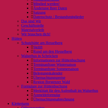
Mitglied werden!
Änderung Ihrer Daten
Satzung
Datenschutz / Bestandsmitglieder
Das sind Wir
Geschäftsstelle
Materialverleih
Wir brauchen dich!
Hütten
Schutzhütte am Hesselberg
Skilift
Rund um den Hesselberg
Walserhus in Schröcken
Informationen zur Hüttenbuchung
Terminanfrage Wintersaison
Terminanfrage Sommersaison
Belegungskalender
Übernachtungspreise
Region Bregenzer Wald
Formulare zur Hüttenbuchung
Merkblatt für den Aufenthalt im Walserhus
Anmeldeformular
Übernachtungsabrechnung
Kletterturm
Öffnungszeiten