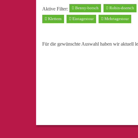
Benny-botsch
Robin-doersch
Aktive Filter:
Klettern
Eintagestour
Mehrtagestour
Für die gewünschte Auswahl haben wir aktuell l