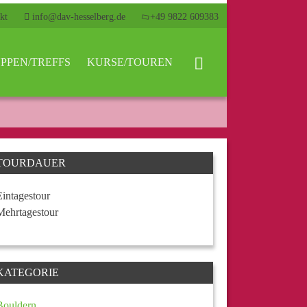
kt
info@dav-hesselberg.de
+49 9822 609383
PPEN/TREFFS
KURSE/TOUREN
TOURDAUER
Eintagestour
Mehrtagestour
KATEGORIE
Bouldern