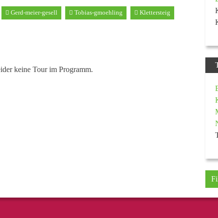
Gerd-meier-gesell
Tobias-gmoehling
Klettersteig
eider keine Tour im Programm.
Fi