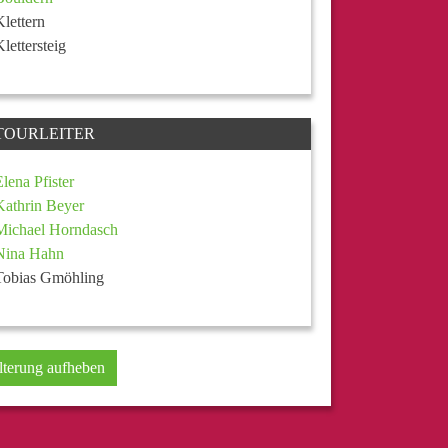
Klettern
Klettersteig
TOURLEITER
Elena Pfister
Kathrin Beyer
Michael Horndasch
Nina Hahn
Tobias Gmöhling
lterung aufheben