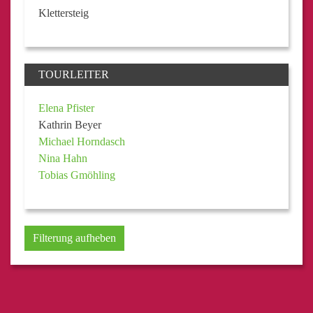
Klettersteig
TOURLEITER
Elena Pfister
Kathrin Beyer
Michael Horndasch
Nina Hahn
Tobias Gmöhling
Filterung aufheben