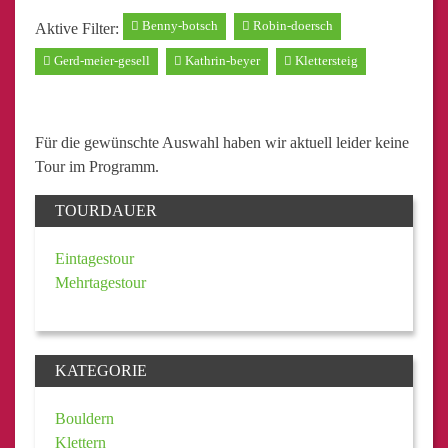
Benny-botsch
Robin-doersch
Aktive Filter:
Gerd-meier-gesell
Kathrin-beyer
Klettersteig
Für die gewünschte Auswahl haben wir aktuell leider keine
Tour im Programm.
TOURDAUER
Eintagestour
Mehrtagestour
KATEGORIE
Bouldern
Klettern