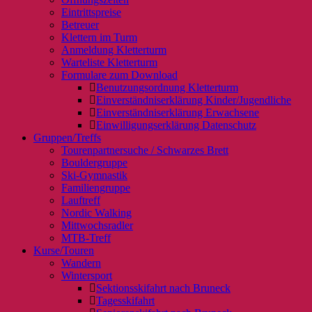
Eintrittspreise
Betreuer
Klettern im Turm
Anmeldung Kletterturm
Warteliste Kletterturm
Formulare zum Download
Benutzungsordnung Kletterturm
Einverständniserklärung Kinder/Jugendliche
Einverständniserklärung Erwachsene
Einwilligungserklärung Datenschutz
Gruppen/Treffs
Tourenpartnersuche / Schwarzes Brett
Bouldergruppe
Ski-Gymnastik
Familiengruppe
Lauftreff
Nordic Walking
Mittwochsradler
MTB-Treff
Kurse/Touren
Wandern
Wintersport
Sektionsskifahrt nach Bruneck
Tagesskifahrt