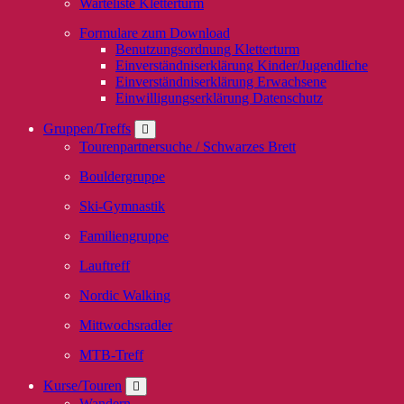
Warteliste Kletterturm
Formulare zum Download
Benutzungsordnung Kletterturm
Einverständniserklärung Kinder/Jugendliche
Einverständniserklärung Erwachsene
Einwilligungserklärung Datenschutz
Gruppen/Treffs
Tourenpartnersuche / Schwarzes Brett
Bouldergruppe
Ski-Gymnastik
Familiengruppe
Lauftreff
Nordic Walking
Mittwochsradler
MTB-Treff
Kurse/Touren
Wandern