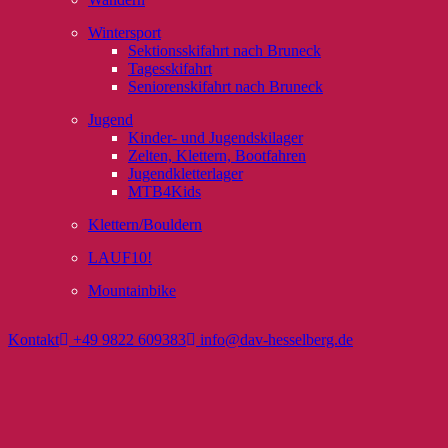
Wintersport
Sektionsskifahrt nach Bruneck
Tagesskifahrt
Seniorenskifahrt nach Bruneck
Jugend
Kinder- und Jugendskilager
Zelten, Klettern, Bootfahren
Jugendkletterlager
MTB4Kids
Klettern/Bouldern
LAUF10!
Mountainbike
Kontakt
+49 9822 609383
info@dav-hesselberg.de