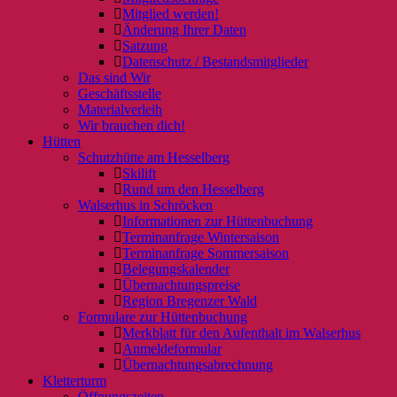
Mitglied werden!
Änderung Ihrer Daten
Satzung
Datenschutz / Bestandsmitglieder
Das sind Wir
Geschäftsstelle
Materialverleih
Wir brauchen dich!
Hütten
Schutzhütte am Hesselberg
Skilift
Rund um den Hesselberg
Walserhus in Schröcken
Informationen zur Hüttenbuchung
Terminanfrage Wintersaison
Terminanfrage Sommersaison
Belegungskalender
Übernachtungspreise
Region Bregenzer Wald
Formulare zur Hüttenbuchung
Merkblatt für den Aufenthalt im Walserhus
Anmeldeformular
Übernachtungsabrechnung
Kletterturm
Öffnungszeiten