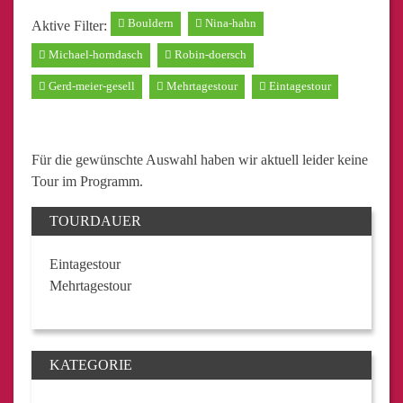
Bouldern
Nina-hahn
Aktive Filter:
Michael-horndasch
Robin-doersch
Gerd-meier-gesell
Mehrtagestour
Eintagestour
Für die gewünschte Auswahl haben wir aktuell leider keine
Tour im Programm.
TOURDAUER
Eintagestour
Mehrtagestour
KATEGORIE