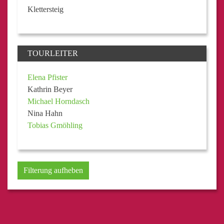
Klettersteig
TOURLEITER
Elena Pfister
Kathrin Beyer
Michael Horndasch
Nina Hahn
Tobias Gmöhling
Filterung aufheben