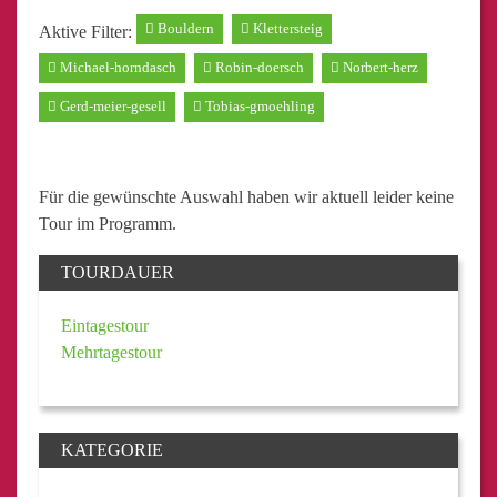
Bouldern
Klettersteig
Aktive Filter:
Michael-horndasch
Robin-doersch
Norbert-herz
Gerd-meier-gesell
Tobias-gmoehling
Für die gewünschte Auswahl haben wir aktuell leider keine
Tour im Programm.
TOURDAUER
Eintagestour
Mehrtagestour
KATEGORIE