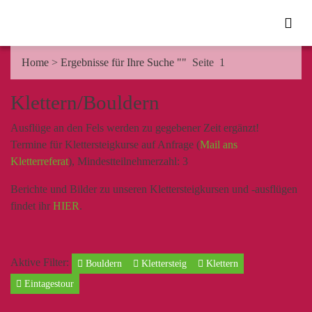
Home
>
Ergebnisse für Ihre Suche ""
Seite 1
Klettern/Bouldern
Ausflüge an den Fels werden zu gegebener Zeit ergänzt!
Termine für Klettersteigkurse auf Anfrage (
Mail ans
Kletterreferat
), Mindestteilnehmerzahl: 3
Berichte und Bilder zu unseren Klettersteigkursen und -ausflügen
findet ihr
HIER
.
Aktive Filter:
Bouldern
Klettersteig
Klettern
Eintagestour