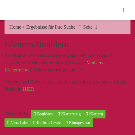
Home
>
Ergebnisse für Ihre Suche ""
Seite 1
Klettern/Bouldern
Ausflüge an den Fels werden zu gegebener Zeit ergänzt!
Termine für Klettersteigkurse auf Anfrage (
Mail ans
Kletterreferat
), Mindestteilnehmerzahl: 3
Berichte und Bilder zu unseren Klettersteigkursen und -ausflügen
findet ihr
HIER
.
Aktive Filter:
Bouldern
Klettersteig
Klettern
Nina-hahn
Kathrin-beyer
Eintagestour