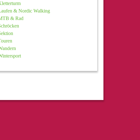
Kletterturm
Laufen & Nordic Walking
MTB & Rad
Schröcken
Sektion
Touren
Wandern
Wintersport