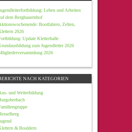
Jugendleiterfortbildung: Leben und Arbeiten
auf dem Bergbauernhof
Aktionswochenende: Bootfahren, Zelten,
Klettern 2026
Fortbildung: Update Kletterhalle
Grundausbildung zum Jugendleiter 2026
Mitgliederversammlung 2026
BERICHTE NACH KATEGORIEN
Aus- und Weiterbildung
Burgoberbach
Familiengruppe
Hesselberg
Jugend
Klettern & Bouldern