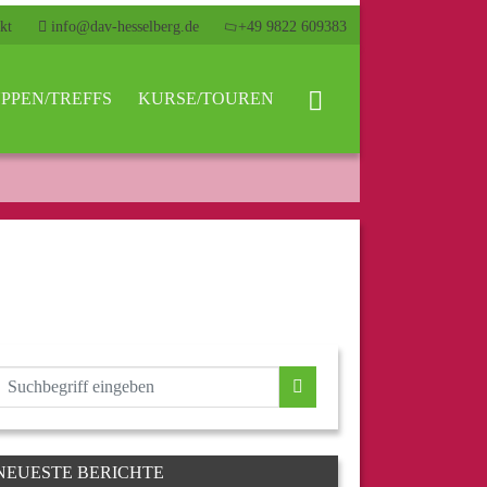
kt
info@dav-hesselberg.de
+49 9822 609383
PPEN/TREFFS
KURSE/TOUREN
NEUESTE BERICHTE