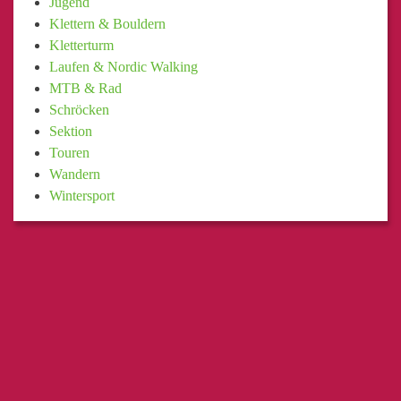
Jugend
Klettern & Bouldern
Kletterturm
Laufen & Nordic Walking
MTB & Rad
Schröcken
Sektion
Touren
Wandern
Wintersport