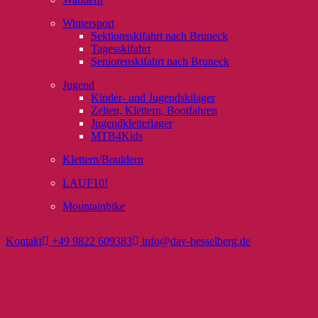
Wintersport
Sektionsskifahrt nach Bruneck
Tagesskifahrt
Seniorenskifahrt nach Bruneck
Jugend
Kinder- und Jugendskilager
Zelten, Klettern, Bootfahren
Jugendkletterlager
MTB4Kids
Klettern/Bouldern
LAUF10!
Mountainbike
Kontakt
+49 9822 609383
info@dav-hesselberg.de