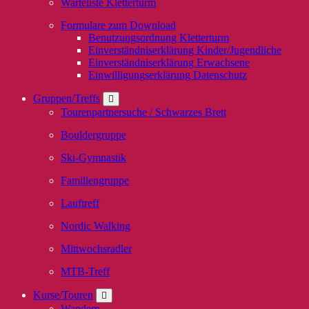
Warteliste Kletterturm
Formulare zum Download
Benutzungsordnung Kletterturm
Einverständniserklärung Kinder/Jugendliche
Einverständniserklärung Erwachsene
Einwilligungserklärung Datenschutz
Gruppen/Treffs
Tourenpartnersuche / Schwarzes Brett
Bouldergruppe
Ski-Gymnastik
Familiengruppe
Lauftreff
Nordic Walking
Mittwochsradler
MTB-Treff
Kurse/Touren
Wandern