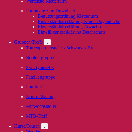
Warteliste Kletterturm
Formulare zum Download
Benutzungsordnung Kletterturm
Einverständniserklärung Kinder/Jugendliche
Einverständniserklärung Erwachsene
Einwilligungserklärung Datenschutz
Gruppen/Treffs
Tourenpartnersuche / Schwarzes Brett
Bouldergruppe
Ski-Gymnastik
Familiengruppe
Lauftreff
Nordic Walking
Mittwochsradler
MTB-Treff
Kurse/Touren
Wandern