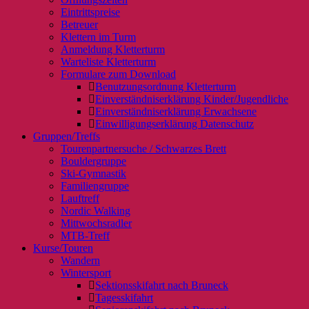
Eintrittspreise
Betreuer
Klettern im Turm
Anmeldung Kletterturm
Warteliste Kletterturm
Formulare zum Download
Benutzungsordnung Kletterturm
Einverständniserklärung Kinder/Jugendliche
Einverständniserklärung Erwachsene
Einwilligungserklärung Datenschutz
Gruppen/Treffs
Tourenpartnersuche / Schwarzes Brett
Bouldergruppe
Ski-Gymnastik
Familiengruppe
Lauftreff
Nordic Walking
Mittwochsradler
MTB-Treff
Kurse/Touren
Wandern
Wintersport
Sektionsskifahrt nach Bruneck
Tagesskifahrt