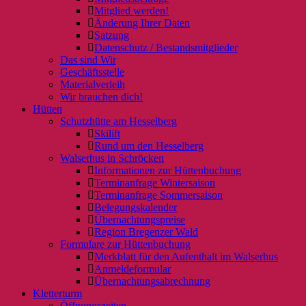
Mitglied werden!
Änderung Ihrer Daten
Satzung
Datenschutz / Bestandsmitglieder
Das sind Wir
Geschäftsstelle
Materialverleih
Wir brauchen dich!
Hütten
Schutzhütte am Hesselberg
Skilift
Rund um den Hesselberg
Walserhus in Schröcken
Informationen zur Hüttenbuchung
Terminanfrage Wintersaison
Terminanfrage Sommersaison
Belegungskalender
Übernachtungspreise
Region Bregenzer Wald
Formulare zur Hüttenbuchung
Merkblatt für den Aufenthalt im Walserhus
Anmeldeformular
Übernachtungsabrechnung
Kletterturm
Öffnungszeiten