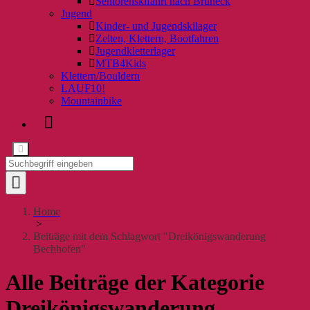
Seniorenskifahrt nach Bruneck
Jugend
Kinder- und Jugendskilager
Zelten, Klettern, Bootfahren
Jugendkletterlager
MTB4Kids
Klettern/Bouldern
LAUF10!
Mountainbike
Home
>
Beiträge mit dem Schlagwort "Dreikönigswanderung
Bechhofen"
Alle Beiträge der Kategorie
Dreikönigswanderung