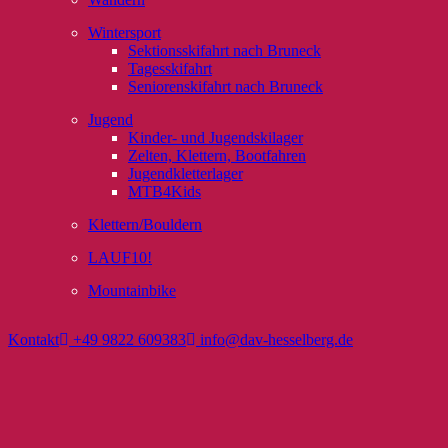
Wintersport
Sektionsskifahrt nach Bruneck
Tagesskifahrt
Seniorenskifahrt nach Bruneck
Jugend
Kinder- und Jugendskilager
Zelten, Klettern, Bootfahren
Jugendkletterlager
MTB4Kids
Klettern/Bouldern
LAUF10!
Mountainbike
Kontakt
+49 9822 609383
info@dav-hesselberg.de